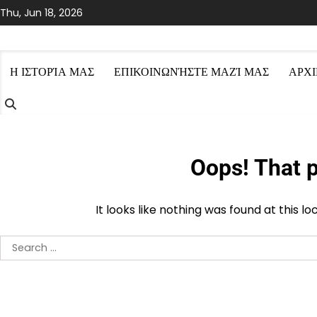
Skip
Thu, Jun 18, 2026
to
content
Η ΙΣΤΟΡΊΑ ΜΑΣ
ΕΠΙΚΟΙΝΩΝΉΣΤΕ ΜΑΖΊ ΜΑΣ
ΑΡΧΙ
Oops! That p
It looks like nothing was found at this l
Search
for: