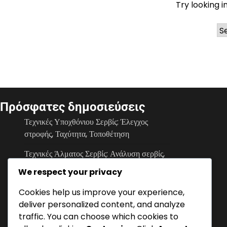
Try looking i
Ar
Πρόσφατες δημοσιεύσεις
Τεχνικές Υποχθόνιου Σερβίς: Έλεγχος
στροφής, Ταχύτητα, Τοποθέτηση
Τεχνικές Άλματος Σερβίς: Ανάλυση σερβίς,
Τεχνικές ανάλυσης, Γνώσεις παικτών
We respect your privacy
Τεχνικές Υποχθόνιου Σερβίς: Επίδραση στη
Cookies help us improve your experience,
ροή του παιχνιδιού, Ευκαιρίες
deliver personalized content, and analyze
σκοραρίσματος, Δυναμική ομάδας
traffic. You can choose which cookies to