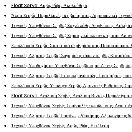
Float Serve: Λαβή, Ρίψη, Ακολούθηση
Άλμα Σερβίς: Παραλλαγές σερβιρίσματος, Δημιουργικές τεχνικέ
Τεχνικές Υποχθόνιου Σερβίς: Συχνά λάθη, Διορθώσεις, Ασκήσει
Τεχνικές Υποχθόνιου Σερβίς: Στρατηγικά πλεονεκτήματα, Αδυν
Επιπλέουσα Σερβίς: Στατιστικά σερβιρίσματος, Ποσοστά αποτε
Τεχνικές Άλματος Σερβίς: Συγκρίσεις τύπων σερβίς, Καταστάσε
Τεχνικές Υποδοχής με Υποχθόνιο Σερβίρισμα: Ζώνες Σερβιρίσ
Τεχνικές Άλματος Σερβίς: Ιστορική ανάπτυξη, Προτιμήσεις παικ
Επιπλέουσα Σερβίς: Υποδοχή Σερβίς, Αμυντικές Ρυθμίσεις, Στρ
Float Serve: Ανάλυση Σερβίς, Ανάλυση Βίντεο, Παραδείγματ
Τεχνικές Υποχθόνιας Σερβίς: Συμβουλές εκπαίδευσης, Ανάπτυξ
Τεχνικές Άλματος Σερβίς: Ρουτίνες εξάσκησης, Αξιολογήσεις 
Τεχνικές Υποχθόνιας Σερβίς: Λαβή, Ρίψη, Εκτέλεση