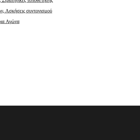
, Στρατηγικές τοποθέτησης
ών, Ασκήσεις συντονισμού
ρια Αγώνα