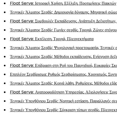
Float Serve: Ιστορική Χρήση, Εξέλιξη, Προτιμήσεις Παικτών
Τεχνικές Άλματος Σερβίς: Δημιουργία δύναμης, Μηχανική σώ
Float Serve: Συμβουλές Εκπαίδευσης, Ανάπτυξη Δεξιοτήτων
Τεχνικές Άλματος Σερβίς: Γωνίες σερβίς, Τροχιά, Ζώνες στόχου
Float Serve: Εκτέλεση, Τροχιά, Πλεονεκτήματα
Τεχνικές Άλματος Σερβίς: Ψυχολογική προετοιμασία, Τεχνικές 
Τεχνικές Άλματος Σερβίς: Μέθοδοι εκπαίδευσης, Ενίσχυση δε
Float Serve: Επίδραση στη Ροή του Παιχνιδιού, Ευκαιρίες Σ
Επιπλέον Σερβίρισμα: Ρυθμός Σερβιρίσματος, Χρονισμός, Συντ
Τεχνικές Άλματος Σερβίς: Κοινά λάθη, Ρυθμίσεις, Μέθοδοι εξ
Float Serve: Ανατροφοδότηση Υπηρεσίας, Αξιολογήσεις Συνα
Τεχνικές Υποχθόνιου Σερβίς: Νοητική εστίαση, Παραλλαγές σερ
Τεχνικές Υποχθόνιου Σερβίς: Σύγκριση τύπων σερβίς, Πλεονεκ