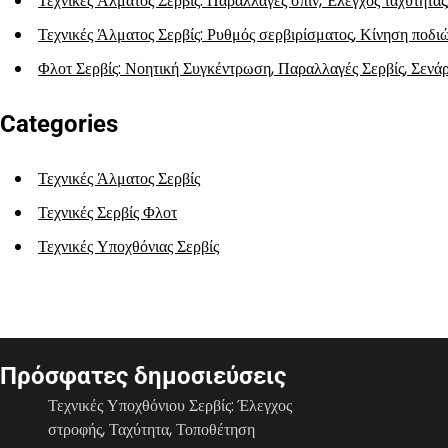
Τεχνικές Άλματος Σερβίς: Παραλλαγές σπιν, Έλεγχος ταχύτητας
Τεχνικές Άλματος Σερβίς: Ρυθμός σερβιρίσματος, Κίνηση ποδι
Φλοτ Σερβίς: Νοητική Συγκέντρωση, Παραλλαγές Σερβίς, Σενά
Categories
Τεχνικές Άλματος Σερβίς
Τεχνικές Σερβίς Φλοτ
Τεχνικές Υποχθόνιας Σερβίς
Πρόσφατες δημοσιεύσεις
Τεχνικές Υποχθόνιου Σερβίς: Έλεγχος
στροφής, Ταχύτητα, Τοποθέτηση