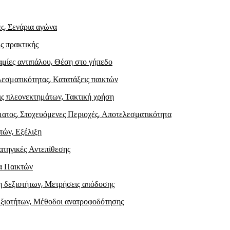
ς, Σενάρια αγώνα
ς πρακτικής
αμίες αντιπάλου, Θέση στο γήπεδο
λεσματικότητας, Κατατάξεις παικτών
ις πλεονεκτημάτων, Τακτική χρήση
ματος, Στοχευόμενες Περιοχές, Αποτελεσματικότητα
τών, Εξέλιξη
ατηγικές Αντεπίθεσης
α Παικτών
η δεξιοτήτων, Μετρήσεις απόδοσης
δεξιοτήτων, Μέθοδοι ανατροφοδότησης