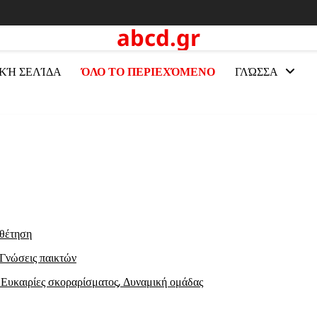
abcd.gr
ΚΉ ΣΕΛΊΔΑ
ΌΛΟ ΤΟ ΠΕΡΙΕΧΌΜΕΝΟ
ΓΛΏΣΣΑ
οθέτηση
 Γνώσεις παικτών
, Ευκαιρίες σκοραρίσματος, Δυναμική ομάδας