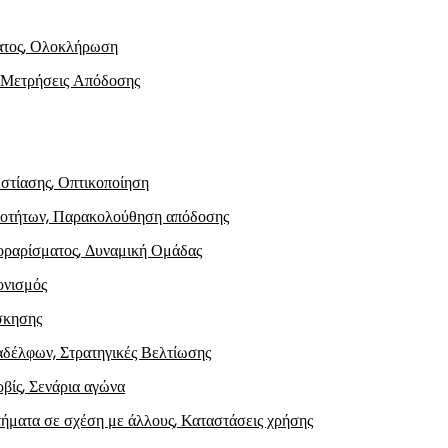
ματος, Ολοκλήρωση
, Μετρήσεις Απόδοσης
εστίασης, Οπτικοποίηση
ξιοτήτων, Παρακολούθηση απόδοσης
κοραρίσματος, Δυναμική Ομάδας
ονισμός
άσκησης
δέλφων, Στρατηγικές Βελτίωσης
βίς, Σενάρια αγώνα
τήματα σε σχέση με άλλους, Καταστάσεις χρήσης