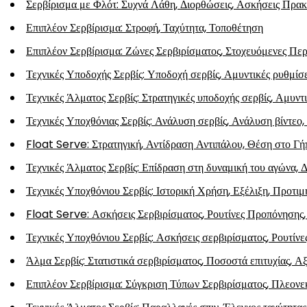
Σερβίρισμα με Φλότ: Συχνά Λάθη, Διορθώσεις, Ασκήσεις Πρακ
Επιπλέον Σερβίρισμα: Στροφή, Ταχύτητα, Τοποθέτηση
Επιπλέον Σερβίρισμα: Ζώνες Σερβιρίσματος, Στοχευόμενες Περ
Τεχνικές Υποδοχής Σερβίς: Υποδοχή σερβίς, Αμυντικές ρυθμίσε
Τεχνικές Άλματος Σερβίς: Στρατηγικές υποδοχής σερβίς, Αμυντικ
Τεχνικές Υποχθόνιας Σερβίς: Ανάλυση σερβίς, Ανάλυση βίντεο
Float Serve: Στρατηγική, Αντίδραση Αντιπάλου, Θέση στο Γή
Τεχνικές Άλματος Σερβίς: Επίδραση στη δυναμική του αγώνα, 
Τεχνικές Υποχθόνιου Σερβίς: Ιστορική Χρήση, Εξέλιξη, Προτι
Float Serve: Ασκήσεις Σερβιρίσματος, Ρουτίνες Προπόνησης,
Τεχνικές Υποχθόνιου Σερβίς: Ασκήσεις σερβιρίσματος, Ρουτίνε
Άλμα Σερβίς: Στατιστικά σερβιρίσματος, Ποσοστά επιτυχίας, Α
Επιπλέον Σερβίρισμα: Σύγκριση Τύπων Σερβιρίσματος, Πλεον