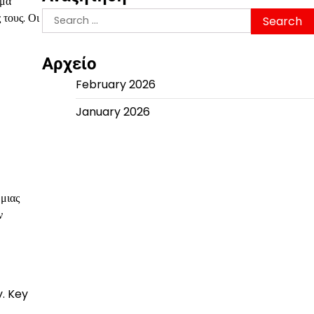
ιμα
Search
 τους. Οι
for:
Αρχείο
February 2026
January 2026
μιας
ν
y. Key