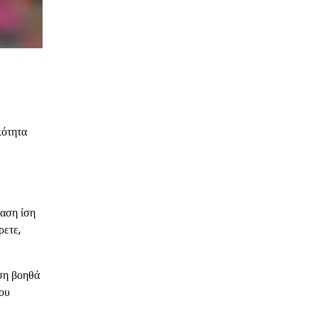
κότητα
ταση ίση
ρετε,
ηση βοηθά
ου