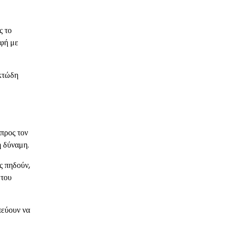
ς το
αφή με
ικτώδη
 προς τον
ή δύναμη.
ς πηδούν,
 του
πεύουν να