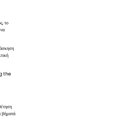
ς, το
 να
 άσκηση
κτική
g the
θέτηση
α βήματά