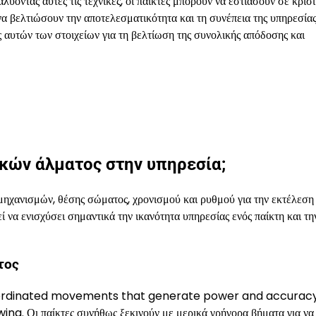
λύοντας αυτές τις τεχνικές, οι παίκτες μπορούν να εστιάσουν σε κρίσ
να βελτιώσουν την αποτελεσματικότητα και τη συνέπεια της υπηρεσίας
αυτών των στοιχείων για τη βελτίωση της συνολικής απόδοσης και
νικών άλματος στην υπηρεσία;
ηχανισμών, θέσης σώματος, χρονισμού και ρυθμού για την εκτέλεση 
να ενισχύσει σημαντικά την ικανότητα υπηρεσίας ενός παίκτη και τη
τος
 of coordinated movements that generate power and accurac
 Οι παίκτες συνήθως ξεκινούν με μερικά γρήγορα βήματα για να