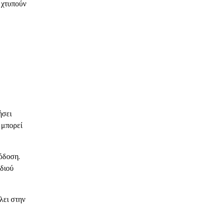
 χτυπούν
ήσει
 μπορεί
όδοση.
ιδιού
λει στην