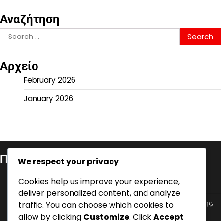
Αναζήτηση
Search
for:
Αρχείο
February 2026
January 2026
Πρόσφατες δημοσιεύσεις
We respect your privacy
Τεχνικές Υποχθόνιου Σερβίς: Έλεγχος στροφής, Ταχύτητα,
Cookies help us improve your experience,
Τοποθέτηση
deliver personalized content, and analyze
Τεχνικές Άλματος Σερβίς: Ανάλυση σερβίς, Τεχνικές ανάλυσης,
traffic. You can choose which cookies to
Γνώσεις παικτών
allow by clicking
Customize
. Click
Accept