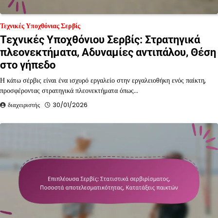
Τεχνικές Υποχθόνιας Σερβίς
Τεχνικές Υποχθόνιου Σερβίς: Στρατηγικά
πλεονεκτήματα, Αδυναμίες αντιπάλου, Θέση
στο γήπεδο
Η κάτω σέρβις είναι ένα ισχυρό εργαλείο στην εργαλειοθήκη ενός παίκτη,
προσφέροντας στρατηγικά πλεονεκτήματα όπως…
διαχειριστής
30/01/2026